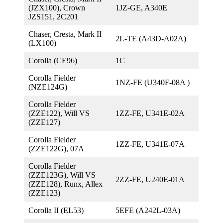
(JZX100), Crown
1JZ-GE, A340E
JZS151, 2C201
Chaser, Cresta, Mark II
2L-TE (А43D-A02A)
(LX100)
Corolla (CE96)
1C
Corolla Fielder
1NZ-FE (U340F-08A )
(NZE124G)
Corolla Fielder
(ZZE122), Will VS
1ZZ-FE, U341E-02A
(ZZE127)
Corolla Fielder
1ZZ-FE, U341E-07A
(ZZE122G), 07A
Corolla Fielder
(ZZE123G), Will VS
2ZZ-FE, U240E-01A
(ZZE128), Runx, Allex
(ZZE123)
Corolla II (EL53)
5EFE (A242L-03A)