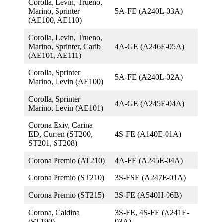
Corolla, Levin, Trueno,
Marino, Sprinter
5A-FE (A240L-03A)
(AE100, AE110)
Corolla, Levin, Trueno,
Marino, Sprinter, Carib
4A-GE (A246E-05A)
(AE101, AE111)
Corolla, Sprinter
5A-FE (A240L-02А)
Marino, Levin (AE100)
Corolla, Sprinter
4A-GE (A245E-04A)
Marino, Levin (AE101)
Corona Exiv, Carina
ED, Curren (ST200,
4S-FE (A140E-01A)
ST201, ST208)
Corona Premio (AT210)
4A-FE (A245Е-04А)
Corona Premio (ST210)
3S-FSE (A247E-01A)
Corona Premio (ST215)
3S-FE (A540H-06B)
Corona, Caldina
3S-FE, 4S-FE (A241E-
(ST190)
03A)