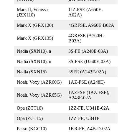
Mark II, Verossa
1JZ-FSE (A650E-
(JZX110)
A02A)
Mark X (GRX120)
4GRFSE, A960E-B02A
4GRFSE (A760H-
Mark X (GRX135)
B03A)
Nadia (SXN10), a
3S-FE (A240E-03A)
Nadia (SXN10), u
3S-FSE (U240E-03A)
Nadia (SXN15)
3SFE (A243F-02A)
Noah, Voxy (AZR60G)
1AZ-FSE (A248E)
1AZFSE (1AZ-FSE),
Noah, Voxy (AZR65G)
A243F-02A
Opa (ZCT10)
1ZZ-FE, U341E-02A
Opa (ZCT15)
1ZZ-FE, U341F
Passo (KGC10)
1KR-FE, A4B-D-02A