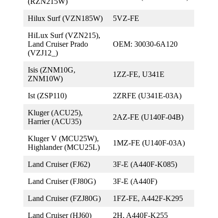
(RZN215W)
Hilux Surf (VZN185W)
5VZ-FE
HiLux Surf (VZN215),
Land Cruiser Prado
OEM: 30030-6A120
(VZJ12_)
Isis (ZNM10G,
1ZZ-FE, U341E
ZNM10W)
Ist (ZSP110)
2ZRFE (U341E-03A)
Kluger (ACU25),
2AZ-FE (U140F-04B)
Harrier (ACU35)
Kluger V (MCU25W),
1MZ-FE (U140F-03A)
Highlander (MCU25L)
Land Cruiser (FJ62)
3F-E (A440F-K085)
Land Cruiser (FJ80G)
3F-E (A440F)
Land Cruiser (FZJ80G)
1FZ-FE, A442F-K295
Land Cruiser (HJ60)
2H, A440F-K255