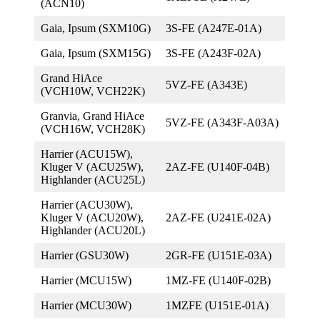
(ACN10)
Gaia, Ipsum (SXM10G)
3S-FE (A247E-01A)
Gaia, Ipsum (SXM15G)
3S-FE (A243F-02А)
Grand HiAce
5VZ-FE (A343E)
(VCH10W, VCH22K)
Granvia, Grand HiAce
5VZ-FE (A343F-A03A)
(VCH16W, VCH28K)
Harrier (ACU15W),
Kluger V (ACU25W),
2AZ-FE (U140F-04B)
Highlander (ACU25L)
Harrier (ACU30W),
Kluger V (ACU20W),
2AZ-FE (U241E-02A)
Highlander (ACU20L)
Harrier (GSU30W)
2GR-FE (U151E-03A)
Harrier (MCU15W)
1MZ-FE (U140F-02B)
Harrier (MCU30W)
1MZFE (U151E-01A)