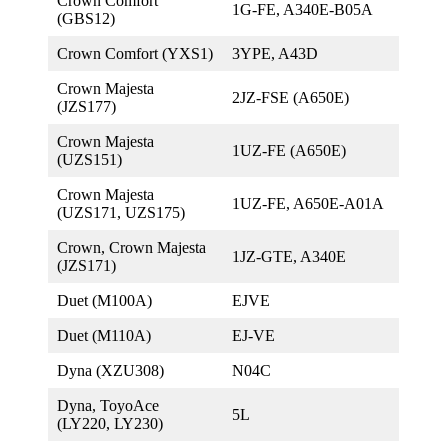
Crown Comfort
1G-FE, A340E-B05A
(GBS12)
Crown Comfort (YXS1)
3YPE, A43D
Crown Majesta
2JZ-FSE (A650E)
(JZS177)
Crown Majesta
1UZ-FE (A650E)
(UZS151)
Crown Majesta
1UZ-FE, A650E-A01A
(UZS171, UZS175)
Crown, Crown Majesta
1JZ-GTE, A340E
(JZS171)
Duet (M100A)
EJVE
Duet (M110A)
EJ-VE
Dyna (XZU308)
N04C
Dyna, ToyoAce
5L
(LY220, LY230)