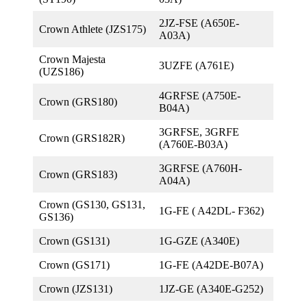
2JZ-FSE (A650E-
Crown Athlete (JZS175)
A03A)
Crown Majesta
3UZFE (A761E)
(UZS186)
4GRFSE (A750E-
Crown (GRS180)
B04A)
3GRFSE, 3GRFE
Crown (GRS182R)
(A760E-B03A)
3GRFSE (A760H-
Crown (GRS183)
A04A)
Crown (GS130, GS131,
1G-FE ( A42DL- F362)
GS136)
Crown (GS131)
1G-GZE (A340E)
Crown (GS171)
1G-FE (A42DE-B07A)
Crown (JZS131)
1JZ-GE (A340E-G252)