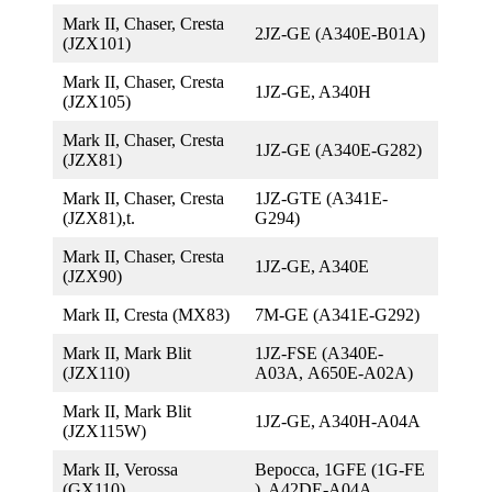
Mark II, Chaser, Cresta
2JZ-GE (A340E-B01A)
(JZX101)
Mark II, Chaser, Cresta
1JZ-GE, A340H
(JZX105)
Mark II, Chaser, Cresta
1JZ-GE (A340E-G282)
(JZX81)
Mark II, Chaser, Cresta
1JZ-GTE (A341E-
(JZX81),t.
G294)
Mark II, Chaser, Cresta
1JZ-GE, A340E
(JZX90)
Mark II, Cresta (MX83)
7M-GE (A341E-G292)
Mark II, Mark Blit
1JZ-FSE (A340E-
(JZX110)
А03А, A650E-A02A)
Mark II, Mark Blit
1JZ-GE, A340H-A04A
(JZX115W)
Mark II, Verossa
Веросса, 1GFE (1G-FE
(GX110)
), A42DE-A04A