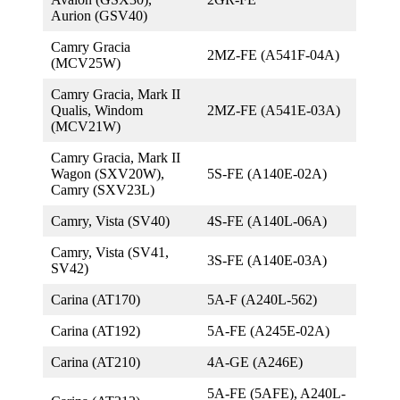
Aurion (GSV40)
Camry Gracia
2MZ-FE (A541F-04A)
(MCV25W)
Camry Gracia, Mark II
Qualis, Windom
2MZ-FE (A541E-03A)
(MCV21W)
Camry Gracia, Mark II
Wagon (SXV20W),
5S-FE (A140E-02A)
Camry (SXV23L)
Camry, Vista (SV40)
4S-FE (A140L-06A)
Camry, Vista (SV41,
3S-FE (A140E-03А)
SV42)
Carina (AT170)
5A-F (A240L-562)
Carina (AT192)
5A-FE (A245E-02A)
Carina (AT210)
4A-GE (A246Е)
5A-FE (5AFE), A240L-