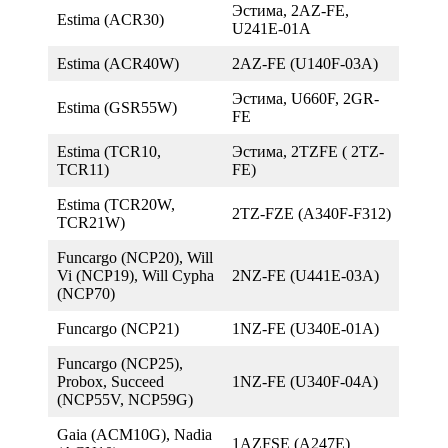
Эстима, 2AZ-FE,
Estima (ACR30)
U241E-01A
Estima (ACR40W)
2AZ-FE (U140F-03A)
Эстима, U660F, 2GR-
Estima (GSR55W)
FE
Estima (TCR10,
Эстима, 2TZFE ( 2TZ-
TCR11)
FE)
Estima (TCR20W,
2TZ-FZE (A340F-F312)
TCR21W)
Funcargo (NCP20), Will
Vi (NCP19), Will Cypha
2NZ-FE (U441E-03A)
(NCP70)
Funcargo (NCP21)
1NZ-FE (U340E-01А)
Funcargo (NCP25),
Probox, Succeed
1NZ-FE (U340F-04A)
(NCP55V, NCP59G)
Gaia (ACM10G), Nadia
1AZFSE (A247E)