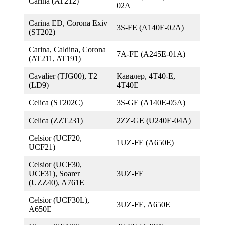
Carina (AT212)
02A
Carina ED, Corona Exiv
3S-FE (A140E-02A)
(ST202)
Carina, Caldina, Corona
7A-FE (A245E-01A)
(AT211, AT191)
Cavalier (TJG00), T2
Кавалер, 4T40-E,
(LD9)
4T40E
Celica (ST202C)
3S-GE (A140E-05A)
Celica (ZZT231)
2ZZ-GE (U240E-04A)
Celsior (UCF20,
1UZ-FE (A650E)
UCF21)
Celsior (UCF30,
UCF31), Soarer
3UZ-FE
(UZZ40), A761E
Celsior (UCF30L),
3UZ-FE, A650E
A650E