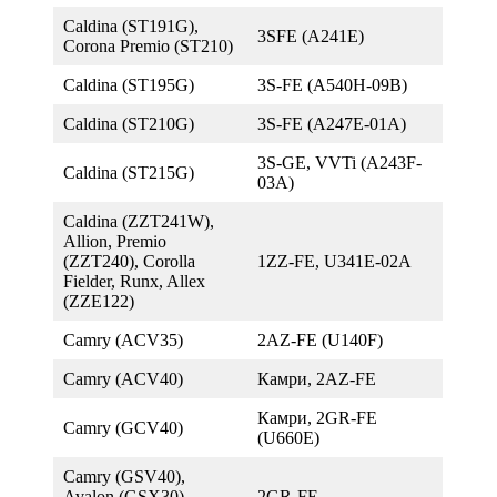
Caldina (ST191G),
3SFE (A241E)
Corona Premio (ST210)
Caldina (ST195G)
3S-FE (A540H-09B)
Caldina (ST210G)
3S-FE (A247E-01А)
3S-GE, VVTi (A243F-
Caldina (ST215G)
03A)
Caldina (ZZT241W),
Allion, Premio
(ZZT240), Corolla
1ZZ-FE, U341E-02A
Fielder, Runx, Allex
(ZZE122)
Camry (ACV35)
2AZ-FE (U140F)
Camry (ACV40)
Камри, 2AZ-FE
Камри, 2GR-FE
Camry (GCV40)
(U660E)
Camry (GSV40),
Avalon (GSX30),
2GR-FE