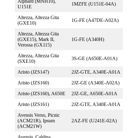
Alphard (MNH10),
1MZFE (U151E-04A)
U151E
Altezza, Altezza Gita
1G-FE (A47DE-A02A)
(GXE10)
Altezza, Altezza Gita
(GXE15), Mark II,
1G-FE (A340H)
Verossa (GX115)
Altezza, Altezza Gita
3S-GE (A650E-A01A)
(SXE10)
Aristo (JZS147)
2JZ-GTE, A340E-A01A
Aristo (JZS160)
2JZ-GE (A340E-A02A)
Aristo (JZS160), A650E
2JZ-GE, A650E-A01A
Aristo (JZS161)
2JZ-GTE, A340E-A01A
Avensis Verso, Picnic
(ACM21R), Ipsum
2AZ-FE (U241E-02A)
(ACM21W)
Avensis, Caldina