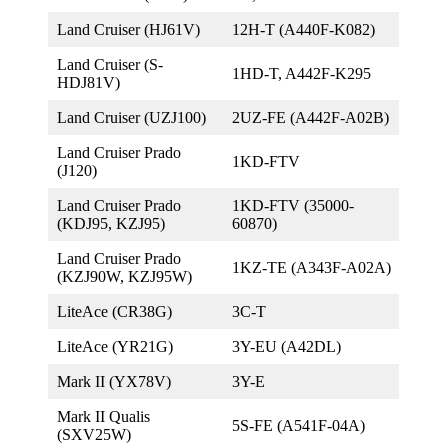
Land Cruiser (HJ61V)
12H-T (A440F-K082)
Land Cruiser (S-
1HD-T, A442F-K295
HDJ81V)
Land Cruiser (UZJ100)
2UZ-FE (A442F-A02B)
Land Cruiser Prado
1KD-FTV
(J120)
Land Cruiser Prado
1KD-FTV (35000-
(KDJ95, KZJ95)
60870)
Land Cruiser Prado
1KZ-TE (A343F-A02A)
(KZJ90W, KZJ95W)
LiteAce (CR38G)
3C-T
LiteAce (YR21G)
3Y-EU (A42DL)
Mark II (YX78V)
3Y-E
Mark II Qualis
5S-FE (A541F-04A)
(SXV25W)