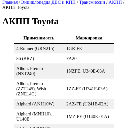
Главная
/
Энциклопедия ДВС и КПП
/
Трансмиссии
/
АКПП
/
АКПП Toyota
АКПП Toyota
Применимость
Маркировка
4-Runner (GRN215)
1GR-FE
86 (BRZ)
FA20
Allion, Premio
1NZFE, U340E-03A
(NZT240)
Allion, Premio
(ZZT245), Wish
1ZZ-FE (U341F-03A)
(ZNE14G)
Alphard (ANH10W)
2AZ-FE (U241E-02A)
Alphard (MNH10),
1MZ-FE (U140E-01A)
U140E