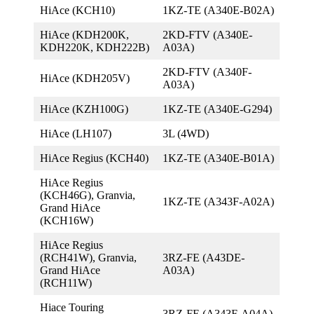
HiAce (KCH10)
1KZ-TE (A340E-B02A)
HiAce (KDH200K,
2KD-FTV (A340E-
KDH220K, KDH222B)
A03A)
2KD-FTV (A340F-
HiAce (KDH205V)
A03A)
HiAce (KZH100G)
1KZ-TE (A340E-G294)
HiAce (LH107)
3L (4WD)
HiAce Regius (KCH40)
1KZ-TE (A340E-B01A)
HiAce Regius
(KCH46G), Granvia,
1KZ-TE (A343F-A02A)
Grand HiAce
(KCH16W)
HiAce Regius
(RCH41W), Granvia,
3RZ-FE (A43DE-
Grand HiAce
A03A)
(RCH11W)
Hiace Touring
3RZ-FE (A343F-A04A)