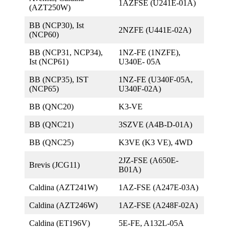
1AZFSE (U241E-01A)
(AZT250W)
BB (NCP30), Ist
2NZFE (U441E-02A)
(NCP60)
BB (NCP31, NCP34),
1NZ-FE (1NZFE),
Ist (NCP61)
U340E- 05A
BB (NCP35), IST
1NZ-FE (U340F-05A,
(NCP65)
U340F-02A)
BB (QNC20)
K3-VE
BB (QNC21)
3SZVE (A4B-D-01A)
BB (QNC25)
K3VE (K3 VE), 4WD
2JZ-FSE (A650E-
Brevis (JCG11)
B01A)
Caldina (AZT241W)
1AZ-FSE (A247E-03A)
Caldina (AZT246W)
1AZ-FSE (A248F-02A)
Caldina (ET196V)
5E-FE, A132L-05A