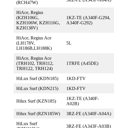
(RCH47W)
HiAce, Regius
(KZH106G,
1KZ-TE (A340F-G294,
KZH106W, KZH116G,
A340F-G292)
KZH138V)
HiAce, Regius Ace
(LH178V,
5L
LH186B,LH188K)
HiAce, Regius Ace
(TRH102, TRH112,
1TRFE (A45DE)
TRH122, TRH124)
HiLux Surf (KDN185)
1KD-FTV
HiLux Surf (KDN215)
1KD-FTV
1KZ-TE (A340F-
Hilux Surf (KZN185)
A02B)
Hilux Surf (RZN185W)
3RZ-FE (A340F-A04A)
HiLux Surf
3RZ-FE (A343F-A03B)