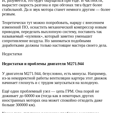
И, разумеется, это будет ощущаться при езде. В частности,
вырастет скорость разгона и при обгонах тяга будет более
стабильной. Да и звук мотора станет немного другим — более
резвым.
Теоретически тут можно попробовать, наряду с внесением
изменений ПО, оснастить механический компрессор новым
приводом, переделать выхлопную систему, поставить так
называемый «нулевик», который заметно уменьшит
сопротивление воздуха. Но заниматься подобными
доработками должны только настоящие мастера своего дела.
Недостатки
Недостатки и проблемы двигателя M271.944
У двигателя M271.944, безусловно, есть минусы. Например,
из-за некорректной работы вентиляции картера этот движок
начинает глохнуть и с трудом запускаться на холодную.
Ещё один проблемный узел — цепь ГРМ. Она порой не
доживает до 60000 км (тогда как в некоторых других
иностранных моторах она может спокойно отходить даже
больше 300000 км).