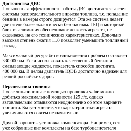
Достоинства ДВС
Повышенная эффективность работы ДВС достигается за счет
системы распределительного впрыска топлива, т.е. попадание
бензина в камеры строго дозируется. Эта же система делает
двигатель более экологически безопасным. ГБЦ и моторный
блок из алюминия обеспечивают легкость агрегата, не
сказываясь на его технических характеристиках. Довольно
высокая степень сжатия 11.0 позволяет уменьшить топливный
расход.
Максимальный ресурс без возникновения проблем составляет
330.000 км. Если использовать качественный бензин и
смазывающие жидкости, показатель способен достигать
400.000 км. В целом двигатель IQDB достаточно надежен для
реалий российских дорог.
Перспективы тюнинга
После чип-тюнинга с помощью прошивки s-line можно
добиться максимальной мощности 125 л/с, однако
автовладельцы отзываются неоднозначно об этом варианте
тюнинга. Бытует мнение, что характеристики агрегата
увеличиваются совсем незначительно.
Другой вариант – установка компенсатора. Например, есть
уже собранные кит комплекты на базе турбонагнетателя